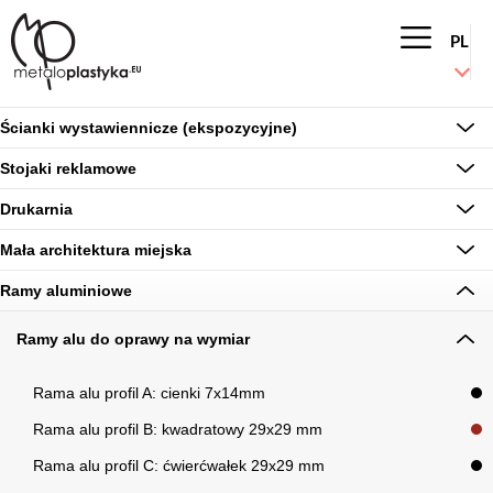
Przejdź
do
PL
treści
Główn
nawigac
Ścianki wystawiennicze (ekspozycyjne)
Stojaki reklamowe
Drukarnia
Mała architektura miejska
Ramy aluminiowe
Ramy alu do oprawy na wymiar
Rama alu profil A: cienki 7x14mm
Rama alu profil B: kwadratowy 29x29 mm
Rama alu profil C: ćwierćwałek 29x29 mm