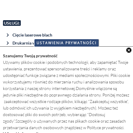
USŁUGI:
Cięcie laserowe blach
USTAWIENIA PRYWATNOŚCI
Drukarnia wielkoformatowa
Wystawy muzealne i plenerowe
COFNIJ ZGODĘ
Szanujemy Twoją prywatność
Używamy plików cookie i podobnych technologii, aby zapamiętać Twoje
ustawienia, prezentować spersonalizowane treści i reklamy oraz
udostępniać funkcje związane z mediami społecznościowymi. Pliki cookie
AKTUALNOŚCI:
wykorzystujemy również do mierzenia ruchu i analizowania sposobu
korzystania z naszej strony internetowej.
Domyślnie włączone są
NOWOŚĆ: KUBIK C w naszej ofercie !
jedynie pliki niezbędne do poprawnego działania strony. Poniżej możesz
04.01.2026
zaakceptować wszystkie rodzaje plików, klikając “Zaakceptuj wszystkie”,
lub odmówić ich używania (z wyjątkiem niezbędnych). Możesz też
dostosować pliki do swoich potrzeb, wybierając “Dostosuj
NOWOŚĆ: stelaże wystawiennicze
zgody”.
Szczegóły o używanych przez nas plikach cookie oraz zasadach
OUTDOOR MODERN A w naszej ofercie
przetwarzania danych osobowych znajdziesz w Polityce prywatności.
!