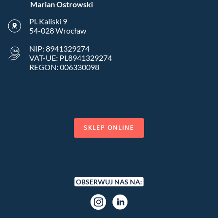
Marian Ostrowski
Pl. Kaliski 9
54-028 Wrocław
NIP: 8941329274
VAT-UE: PL8941329274
REGON: 006330098
SKLEP ONLINE
OBSERWUJ NAS NA:
Instagram
LinkedIn